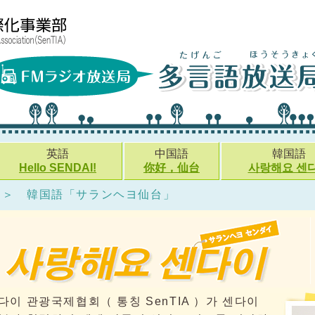
英語
中国語
韓国語
Hello SENDAI!
你好，仙台
사랑해요 센
＞ 韓国語「サランヘヨ仙台」
다이 관광국제협회（ 통칭 SenTIA ）가 센다이